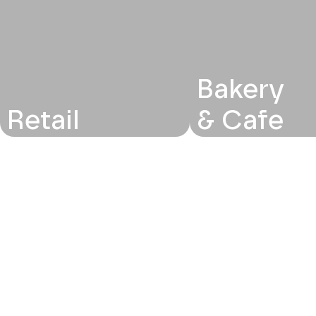
Bakery
Retail
& Cafe