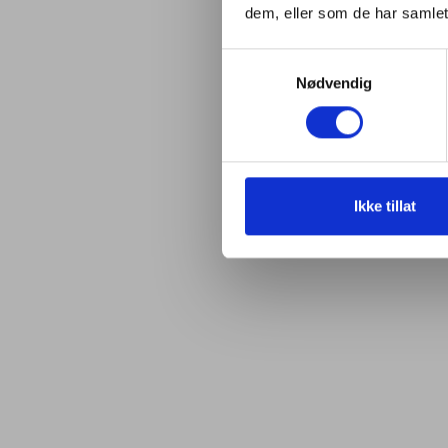
dem, eller som de har samlet
Samtykkevalg
Nødvendig
Ikke tillat