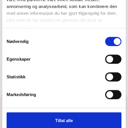
annonsering og analysearbeid, som kan kombinere den
med annen informasjon du har gjort tilgjengelig for dem,
Join 2 000 thriving
eller som de har samlet inn gjennom din bruk av
tjenestene deres.
businesses
Samtykkevalg
as our valued partner
Nødvendig
Egenskaper
Get started
Statistikk
Markedsføring
Tillat alle