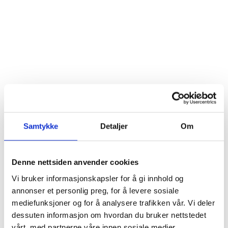
Hvordan synes dere at det var å sette dere
inn i systemene til Plorea?
Samtykke
Detaljer
Om
Denne nettsiden anvender cookies
Hva setter du størst pris på med Plorea?
Vi bruker informasjonskapsler for å gi innhold og
annonser et personlig preg, for å levere sosiale
mediefunksjoner og for å analysere trafikken vår. Vi deler
dessuten informasjon om hvordan du bruker nettstedet
vårt, med partnerne våre innen sosiale medier,