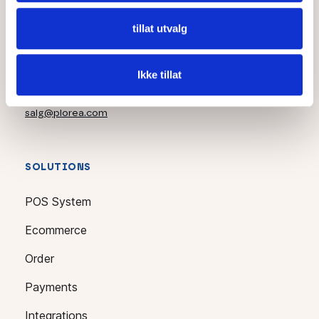
tillat utvalg
Org.nr: 923393897
Tlf. 72 60 60 60
Ikke tillat
post@plorea.com
support@plorea.com
salg@plorea.com
SOLUTIONS
POS System
Ecommerce
Order
Payments
Integrations