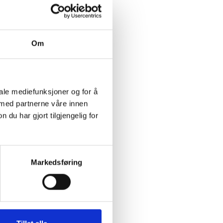
We'll discuss how the AI's empathetic
most responses listening provide
users.
Om
January 23, 2025
iale mediefunksjoner og for å
 med partnerne våre innen
u har gjort tilgjengelig for
Markedsføring