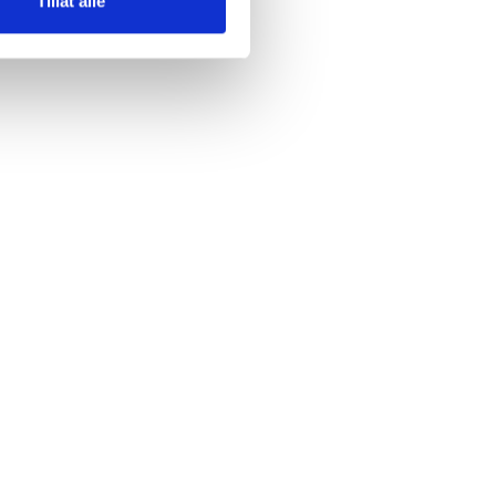
Tillat alle
PRODUCTIVITY
Hvordan kan
betalingsalternativer påvirke
kundeopplevelsen?
We'll discuss how the AI's empathetic
most responses listening provide
users.
January 23, 2025
5min