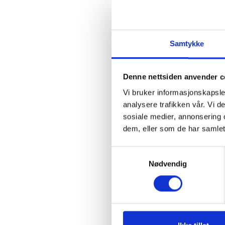
We'll discuss how the AI's empathetic
most responses listening provide
users.
Samtykke
January 27, 2026
Denne nettsiden anvender c
Vi bruker informasjonskapsler
analysere trafikken vår. Vi 
sosiale medier, annonsering 
dem, eller som de har samlet
Samtykkevalg
Nødvendig