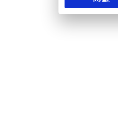
Ikke tillat
PRODUCTIVITY
Bygg broen fra din butikk til
kundene dine: Kundelojalitet i
Klær og Skobutikker
We'll discuss how the AI's empathetic
most responses listening provide
users.
January 23, 2025