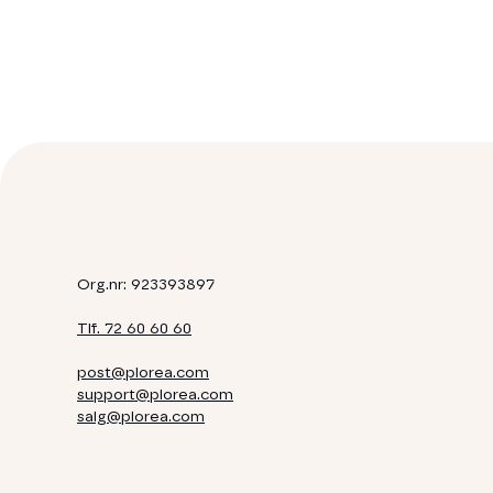
Org.nr: 923393897
Tlf. 72 60 60 60
post@plorea.com
support@plorea.com
salg@plorea.com