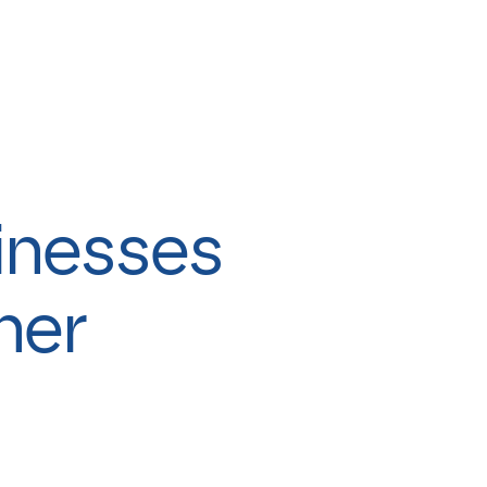
sinesses
ner