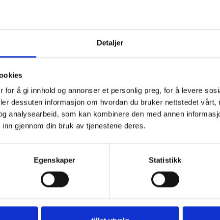
produktiviteten 2024
We'll discuss how the AI's empathetic
most responses listening provide
Detaljer
users.
January 23, 2025
ookies
 for å gi innhold og annonser et personlig preg, for å levere sos
deler dessuten informasjon om hvordan du bruker nettstedet vårt,
og analysearbeid, som kan kombinere den med annen informasjon d
 inn gjennom din bruk av tjenestene deres.
Egenskaper
Statistikk